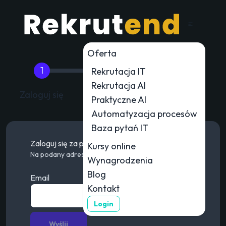
Oferta
Rekrutacja IT
Rekrutacja AI
Nazwa
Zaloguj się
Zdjęcie
Praktyczne AI
użytkownika
Automatyzacja procesów
Baza pytań IT
Zaloguj się za pomocą adresu email
Kursy online
Na podany adres zostanie wysłany tzw. "magic link"
Wynagrodzenia
Blog
Email
Kontakt
Login