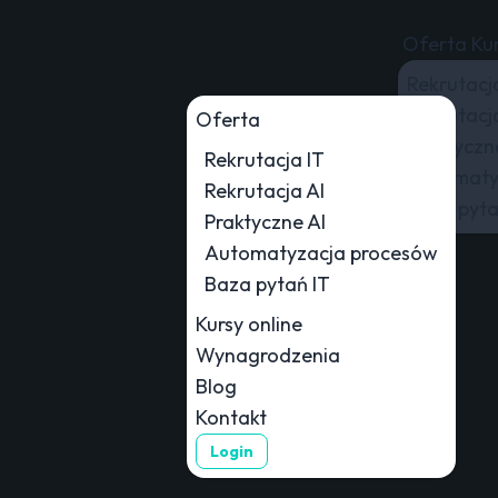
Oferta
Kur
Rekrutacj
Rekrutacj
Oferta
Praktyczn
Rekrutacja IT
Automaty
Rekrutacja AI
Baza pyta
Praktyczne AI
Automatyzacja procesów
Baza pytań IT
Kursy online
Wynagrodzenia
Blog
Kontakt
Login