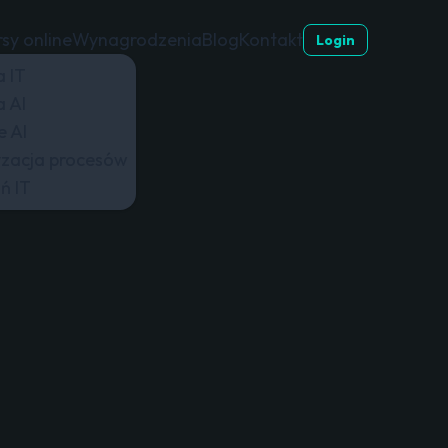
sy online
Wynagrodzenia
Blog
Kontakt
Login
a IT
a AI
e AI
zacja procesów
ń IT